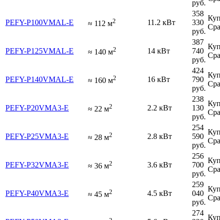
руб.
358
Куп
2
PEFY-P100VMAL-E
11.2 кВт
330
≈
112
м
Сра
руб.
387
Куп
2
PEFY-P125VMAL-E
14 кВт
740
≈
140
м
Сра
руб.
424
Куп
2
PEFY-P140VMAL-E
16 кВт
790
≈
160
м
Сра
руб.
238
Куп
2
PEFY-P20VMA3-E
2.2 кВт
130
≈
22
м
Сра
руб.
254
Куп
2
PEFY-P25VMA3-E
2.8 кВт
590
≈
28
м
Сра
руб.
256
Куп
2
PEFY-P32VMA3-E
3.6 кВт
700
≈
36
м
Сра
руб.
259
Куп
2
PEFY-P40VMA3-E
4.5 кВт
040
≈
45
м
Сра
руб.
274
Куп