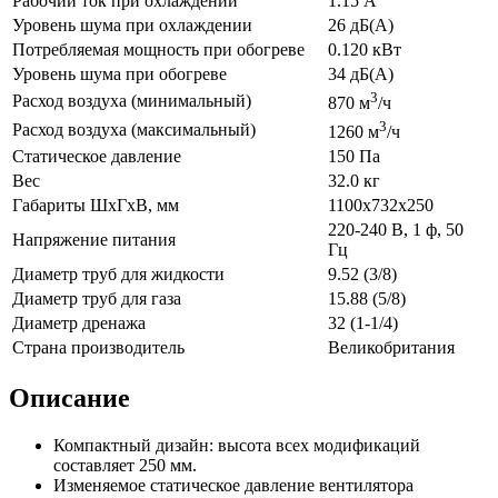
Рабочий ток при охлаждении
1.15 А
Уровень шума при охлаждении
26 дБ(А)
Потребляемая мощность при обогреве
0.120 кВт
Уровень шума при обогреве
34 дБ(А)
3
Расход воздуха (минимальный)
870 м
/ч
3
Расход воздуха (максимальный)
1260 м
/ч
Статическое давление
150 Па
Вес
32.0 кг
Габариты ШхГхВ, мм
1100x732x250
220-240 В, 1 ф, 50
Напряжение питания
Гц
Диаметр труб для жидкости
9.52 (3/8)
Диаметр труб для газа
15.88 (5/8)
Диаметр дренажа
32 (1-1/4)
Страна производитель
Великобритания
Описание
Компактный дизайн: высота всех модификаций
составляет 250 мм.
Изменяемое статическое давление вентилятора