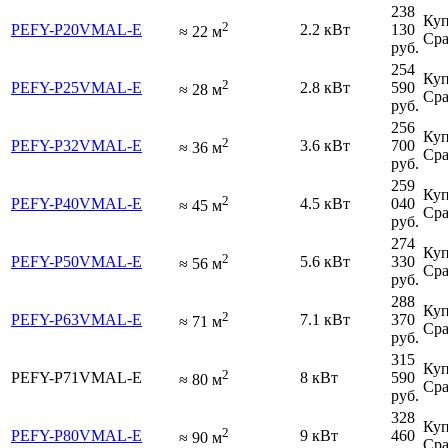
238
Куп
2
PEFY-P20VMAL-E
2.2 кВт
130
≈
22
м
Сра
руб.
254
Куп
2
PEFY-P25VMAL-E
2.8 кВт
590
≈
28
м
Сра
руб.
256
Куп
2
PEFY-P32VMAL-E
3.6 кВт
700
≈
36
м
Сра
руб.
259
Куп
2
PEFY-P40VMAL-E
4.5 кВт
040
≈
45
м
Сра
руб.
274
Куп
2
PEFY-P50VMAL-E
5.6 кВт
330
≈
56
м
Сра
руб.
288
Куп
2
PEFY-P63VMAL-E
7.1 кВт
370
≈
71
м
Сра
руб.
315
Куп
2
PEFY-P71VMAL-E
8 кВт
590
≈
80
м
Сра
руб.
328
Куп
2
PEFY-P80VMAL-E
9 кВт
460
≈
90
м
Сра