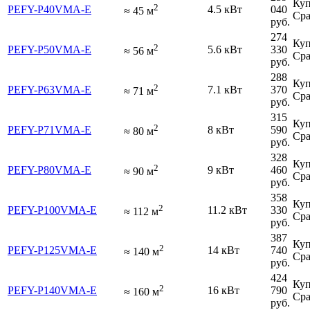
Куп
2
PEFY-P40VMA-E
4.5 кВт
040
≈
45
м
Сра
руб.
274
Куп
2
PEFY-P50VMA-E
5.6 кВт
330
≈
56
м
Сра
руб.
288
Куп
2
PEFY-P63VMA-E
7.1 кВт
370
≈
71
м
Сра
руб.
315
Куп
2
PEFY-P71VMA-E
8 кВт
590
≈
80
м
Сра
руб.
328
Куп
2
PEFY-P80VMA-E
9 кВт
460
≈
90
м
Сра
руб.
358
Куп
2
PEFY-P100VMA-E
11.2 кВт
330
≈
112
м
Сра
руб.
387
Куп
2
PEFY-P125VMA-E
14 кВт
740
≈
140
м
Сра
руб.
424
Куп
2
PEFY-P140VMA-E
16 кВт
790
≈
160
м
Сра
руб.