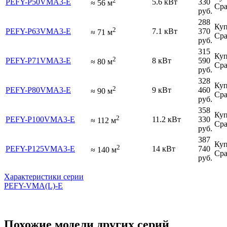
2
PEFY-P50VMA3-E
5.6 кВт
330
≈
56
м
Сра
руб.
288
Куп
2
PEFY-P63VMA3-E
7.1 кВт
370
≈
71
м
Сра
руб.
315
Куп
2
PEFY-P71VMA3-E
8 кВт
590
≈
80
м
Сра
руб.
328
Куп
2
PEFY-P80VMA3-E
9 кВт
460
≈
90
м
Сра
руб.
358
Куп
2
PEFY-P100VMA3-E
11.2 кВт
330
≈
112
м
Сра
руб.
387
Куп
2
PEFY-P125VMA3-E
14 кВт
740
≈
140
м
Сра
руб.
Характеристики серии
PEFY-VMA(L)-E
Похожие модели других серий