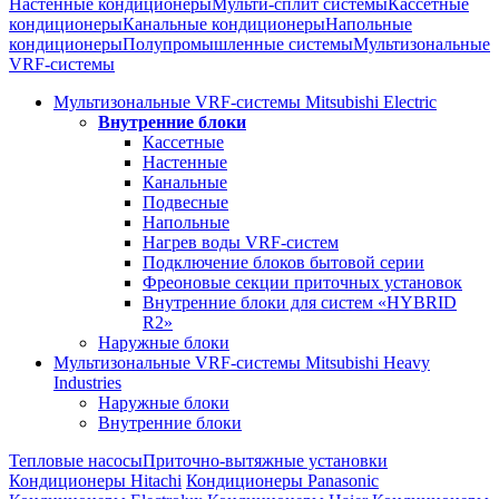
Настенные кондиционеры
Мульти-сплит системы
Кассетные
кондиционеры
Канальные кондиционеры
Напольные
кондиционеры
Полупромышленные системы
Мультизональные
VRF-системы
Мультизональные VRF-системы Mitsubishi Electric
Внутренние блоки
Кассетные
Настенные
Канальные
Подвесные
Напольные
Нагрев воды VRF-систем
Подключение блоков бытовой серии
Фреоновые секции приточных установок
Внутренние блоки для систем «HYBRID
R2»
Наружные блоки
Мультизональные VRF-системы Mitsubishi Heavy
Industries
Наружные блоки
Внутренние блоки
Тепловые насосы
Приточно-вытяжные установки
Кондиционеры Hitachi
Кондиционеры Panasonic