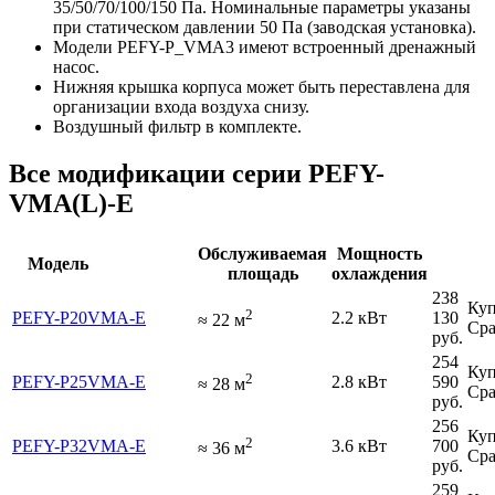
35/50/70/100/150 Па. Номинальные параметры указаны
при статическом давлении 50 Па (заводская установка).
Модели PEFY-P_VMA3 имеют встроенный дренажный
насос.
Нижняя крышка корпуса может быть переставлена для
организации входа воздуха снизу.
Воздушный фильтр в комплекте.
Все модификации серии PEFY-
VMA(L)-E
Обслуживаемая
Мощность
Модель
площадь
охлаждения
238
Куп
2
PEFY-P20VMA-E
2.2 кВт
130
≈
22
м
Сра
руб.
254
Куп
2
PEFY-P25VMA-E
2.8 кВт
590
≈
28
м
Сра
руб.
256
Куп
2
PEFY-P32VMA-E
3.6 кВт
700
≈
36
м
Сра
руб.
259