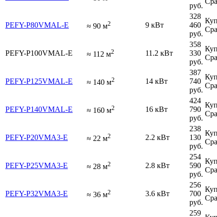
Сра
руб.
328
Куп
2
PEFY-P80VMAL-E
9 кВт
460
≈
90
м
Сра
руб.
358
Куп
2
PEFY-P100VMAL-E
11.2 кВт
330
≈
112
м
Сра
руб.
387
Куп
2
PEFY-P125VMAL-E
14 кВт
740
≈
140
м
Сра
руб.
424
Куп
2
PEFY-P140VMAL-E
16 кВт
790
≈
160
м
Сра
руб.
238
Куп
2
PEFY-P20VMA3-E
2.2 кВт
130
≈
22
м
Сра
руб.
254
Куп
2
PEFY-P25VMA3-E
2.8 кВт
590
≈
28
м
Сра
руб.
256
Куп
2
PEFY-P32VMA3-E
3.6 кВт
700
≈
36
м
Сра
руб.
259