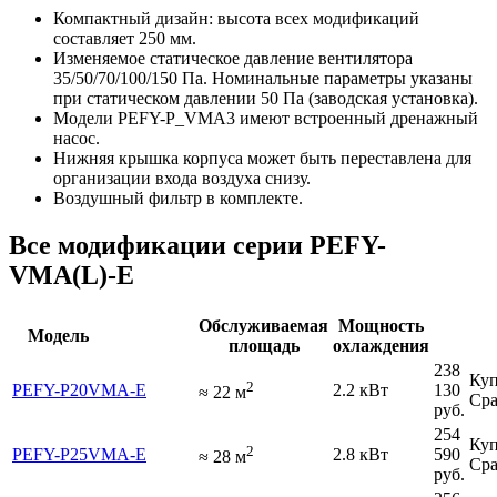
Компактный дизайн: высота всех модификаций
составляет 250 мм.
Изменяемое статическое давление вентилятора
35/50/70/100/150 Па. Номинальные параметры указаны
при статическом давлении 50 Па (заводская установка).
Модели PEFY-P_VMA3 имеют встроенный дренажный
насос.
Нижняя крышка корпуса может быть переставлена для
организации входа воздуха снизу.
Воздушный фильтр в комплекте.
Все модификации серии PEFY-
VMA(L)-E
Обслуживаемая
Мощность
Модель
площадь
охлаждения
238
Куп
2
PEFY-P20VMA-E
2.2 кВт
130
≈
22
м
Сра
руб.
254
Куп
2
PEFY-P25VMA-E
2.8 кВт
590
≈
28
м
Сра
руб.