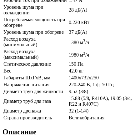
Рабочий ток при охлаждении
1.47 А
Уровень шума при
28 дБ(А)
охлаждении
Потребляемая мощность при
0.220 кВт
обогреве
Уровень шума при обогреве
37 дБ(А)
Расход воздуха
3
1380 м
/ч
(минимальный)
Расход воздуха
3
1980 м
/ч
(максимальный)
Статическое давление
150 Па
Вес
42.0 кг
Габариты ШхГхВ, мм
1400x732x250
Напряжение питания
220-240 В, 1 ф, 50 Гц
Диаметр труб для жидкости
9.52 (3/8)
15.88 (5/8, R410A), 19.05 (3/4,
Диаметр труб для газа
R22 и R407C)
Диаметр дренажа
32 (1-1/4)
Страна производитель
Великобритания
Описание