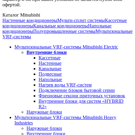
офертой.
Каталог Mitsubishi
Настенные кондиционеры
Мульти-сплит системы
Кассетные
кондиционеры
Канальные кондиционеры
Напольные
кондиционеры
Полупромышленные системы
Мультизональные
VRF-системы
Мультизональные VRF-системы Mitsubishi Electric
Внутренние блоки
Кассетные
Настенные
Канальные
Подвесные
Напольные
Нагрев воды VRF-систем
Подключение блоков бытовой серии
Фреоновые секции приточных установок
Внутренние блоки для систем «HYBRID
R2»
Наружные блоки
Мультизональные VRF-системы Mitsubishi Heavy
Industries
Наружные блоки
Внутренние блоки