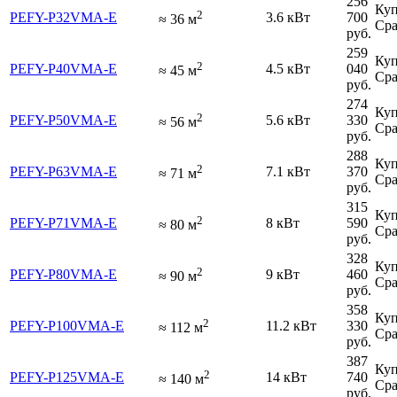
256
Куп
2
PEFY-P32VMA-E
3.6 кВт
700
≈
36
м
Сра
руб.
259
Куп
2
PEFY-P40VMA-E
4.5 кВт
040
≈
45
м
Сра
руб.
274
Куп
2
PEFY-P50VMA-E
5.6 кВт
330
≈
56
м
Сра
руб.
288
Куп
2
PEFY-P63VMA-E
7.1 кВт
370
≈
71
м
Сра
руб.
315
Куп
2
PEFY-P71VMA-E
8 кВт
590
≈
80
м
Сра
руб.
328
Куп
2
PEFY-P80VMA-E
9 кВт
460
≈
90
м
Сра
руб.
358
Куп
2
PEFY-P100VMA-E
11.2 кВт
330
≈
112
м
Сра
руб.
387
Куп
2
PEFY-P125VMA-E
14 кВт
740
≈
140
м
Сра
руб.