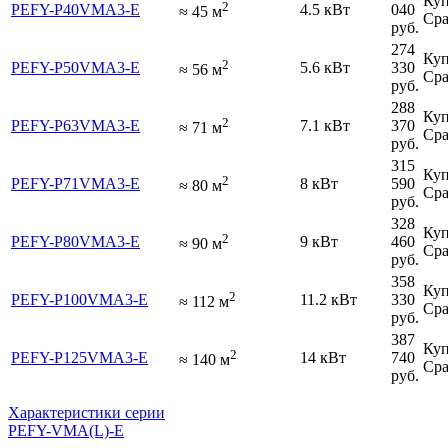
Куп
2
PEFY-P40VMA3-E
4.5 кВт
040
≈
45
м
Сра
руб.
274
Куп
2
PEFY-P50VMA3-E
5.6 кВт
330
≈
56
м
Сра
руб.
288
Куп
2
PEFY-P63VMA3-E
7.1 кВт
370
≈
71
м
Сра
руб.
315
Куп
2
PEFY-P71VMA3-E
8 кВт
590
≈
80
м
Сра
руб.
328
Куп
2
PEFY-P80VMA3-E
9 кВт
460
≈
90
м
Сра
руб.
358
Куп
2
PEFY-P100VMA3-E
11.2 кВт
330
≈
112
м
Сра
руб.
387
Куп
2
PEFY-P125VMA3-E
14 кВт
740
≈
140
м
Сра
руб.
Характеристики серии
PEFY-VMA(L)-E