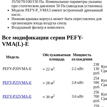
35/50/70/100/150 Па. Номинальные параметры указаны
при статическом давлении 50 Па (заводская установка).
Модели PEFY-P_VMA3 имеют встроенный дренажный
насос.
Нижняя крышка корпуса может быть переставлена для
организации входа воздуха снизу.
Воздушный фильтр в комплекте.
Все модификации серии PEFY-
VMA(L)-E
Обслуживаемая
Мощность
Модель
площадь
охлаждения
238
Куп
2
PEFY-P20VMA-E
2.2 кВт
130
≈
22
м
Сра
руб.
254
Куп
2
PEFY-P25VMA-E
2.8 кВт
590
≈
28
м
Сра
руб.
256
Куп
2
PEFY-P32VMA-E
3.6 кВт
700
≈
36
м
Сра
руб.
259