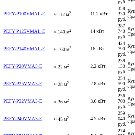
руб.
358
Куп
2
PEFY-P100VMAL-E
11.2 кВт
330
≈
112
м
Сра
руб.
387
Куп
2
PEFY-P125VMAL-E
14 кВт
740
≈
140
м
Сра
руб.
424
Куп
2
PEFY-P140VMAL-E
16 кВт
790
≈
160
м
Сра
руб.
238
Куп
2
PEFY-P20VMA3-E
2.2 кВт
130
≈
22
м
Сра
руб.
254
Куп
2
PEFY-P25VMA3-E
2.8 кВт
590
≈
28
м
Сра
руб.
256
Куп
2
PEFY-P32VMA3-E
3.6 кВт
700
≈
36
м
Сра
руб.
259
Куп
2
PEFY-P40VMA3-E
4.5 кВт
040
≈
45
м
Сра
руб.
274
Куп