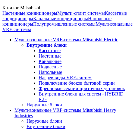
Каталог Mitsubishi
Настенные кондиционеры
Мульти-сплит системы
Кассетные
кондиционеры
Канальные кондиционеры
Напольные
кондиционеры
Полупромышленные системы
Мультизональные
VRF-системы
Мультизональные VRF-системы Mitsubishi Electric
Внутренние блоки
Кассетные
Настенные
Канальные
Подвесные
Напольные
Нагрев воды VRF-систем
Подключение блоков бытовой серии
Фреоновые секции приточных установок
Внутренние блоки для систем «HYBRID
R2»
Наружные блоки
Мультизональные VRF-системы Mitsubishi Heavy
Industries
Наружные блоки
Внутренние блоки