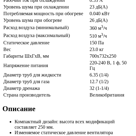
Рабочий ток при охлаждении
0.53 А
Уровень шума при охлаждении
23 дБ(А)
Потребляемая мощность при обогреве
0.040 кВт
Уровень шума при обогреве
26 дБ(А)
3
Расход воздуха (минимальный)
360 м
/ч
3
Расход воздуха (максимальный)
510 м
/ч
Статическое давление
150 Па
Вес
23.0 кг
Габариты ШхГхВ, мм
700x732x250
220-240 В, 1 ф, 50
Напряжение питания
Гц
Диаметр труб для жидкости
6.35 (1/4)
Диаметр труб для газа
12.7 (1/2)
Диаметр дренажа
32 (1-1/4)
Страна производитель
Великобритания
Описание
Компактный дизайн: высота всех модификаций
составляет 250 мм.
Изменяемое статическое давление вентилятора