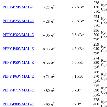
238
Куп
2
PEFY-P20VMAL-E
2.2 кВт
130
≈
22
м
Сра
руб.
254
Куп
2
PEFY-P25VMAL-E
2.8 кВт
590
≈
28
м
Сра
руб.
256
Куп
2
PEFY-P32VMAL-E
3.6 кВт
700
≈
36
м
Сра
руб.
259
Куп
2
PEFY-P40VMAL-E
4.5 кВт
040
≈
45
м
Сра
руб.
274
Куп
2
PEFY-P50VMAL-E
5.6 кВт
330
≈
56
м
Сра
руб.
288
Куп
2
PEFY-P63VMAL-E
7.1 кВт
370
≈
71
м
Сра
руб.
315
Куп
2
PEFY-P71VMAL-E
8 кВт
590
≈
80
м
Сра
руб.
328
Куп
2
PEFY-P80VMAL-E
9 кВт
460
≈
90
м
Сра