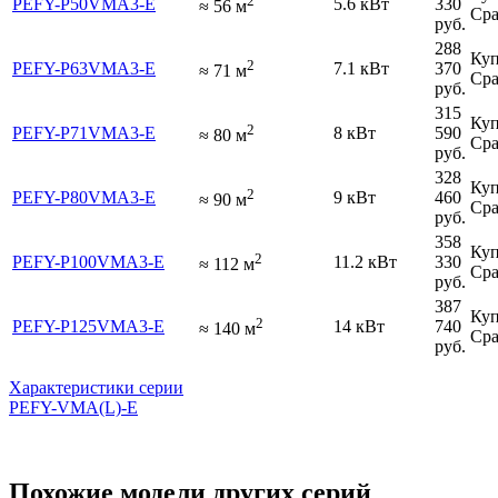
2
PEFY-P50VMA3-E
5.6 кВт
330
≈
56
м
Сра
руб.
288
Куп
2
PEFY-P63VMA3-E
7.1 кВт
370
≈
71
м
Сра
руб.
315
Куп
2
PEFY-P71VMA3-E
8 кВт
590
≈
80
м
Сра
руб.
328
Куп
2
PEFY-P80VMA3-E
9 кВт
460
≈
90
м
Сра
руб.
358
Куп
2
PEFY-P100VMA3-E
11.2 кВт
330
≈
112
м
Сра
руб.
387
Куп
2
PEFY-P125VMA3-E
14 кВт
740
≈
140
м
Сра
руб.
Характеристики серии
PEFY-VMA(L)-E
Похожие модели других серий