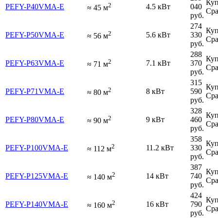
Куп
2
PEFY-P40VMA-E
4.5 кВт
040
≈
45
м
Сра
руб.
274
Куп
2
PEFY-P50VMA-E
5.6 кВт
330
≈
56
м
Сра
руб.
288
Куп
2
PEFY-P63VMA-E
7.1 кВт
370
≈
71
м
Сра
руб.
315
Куп
2
PEFY-P71VMA-E
8 кВт
590
≈
80
м
Сра
руб.
328
Куп
2
PEFY-P80VMA-E
9 кВт
460
≈
90
м
Сра
руб.
358
Куп
2
PEFY-P100VMA-E
11.2 кВт
330
≈
112
м
Сра
руб.
387
Куп
2
PEFY-P125VMA-E
14 кВт
740
≈
140
м
Сра
руб.
424
Куп
2
PEFY-P140VMA-E
16 кВт
790
≈
160
м
Сра
руб.