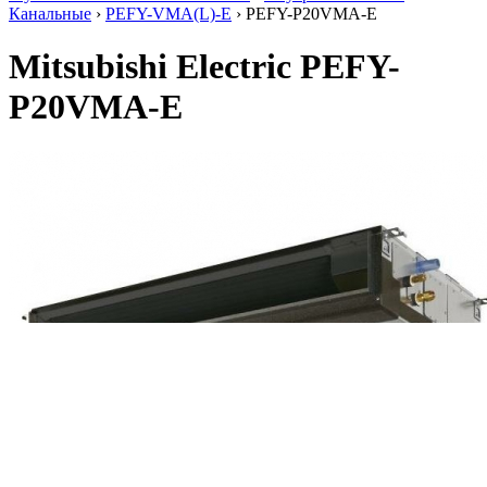
Канальные
›
PEFY-VMA(L)-E
› PEFY-P20VMA-E
Mitsubishi Electric PEFY-
P20VMA-E