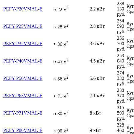
238
Куп
2
PEFY-P20VMAL-E
2.2 кВт
130
≈
22
м
Сра
руб.
254
Куп
2
PEFY-P25VMAL-E
2.8 кВт
590
≈
28
м
Сра
руб.
256
Куп
2
PEFY-P32VMAL-E
3.6 кВт
700
≈
36
м
Сра
руб.
259
Куп
2
PEFY-P40VMAL-E
4.5 кВт
040
≈
45
м
Сра
руб.
274
Куп
2
PEFY-P50VMAL-E
5.6 кВт
330
≈
56
м
Сра
руб.
288
Куп
2
PEFY-P63VMAL-E
7.1 кВт
370
≈
71
м
Сра
руб.
315
Куп
2
PEFY-P71VMAL-E
8 кВт
590
≈
80
м
Сра
руб.
328
Куп
2
PEFY-P80VMAL-E
9 кВт
460
≈
90
м
Сра