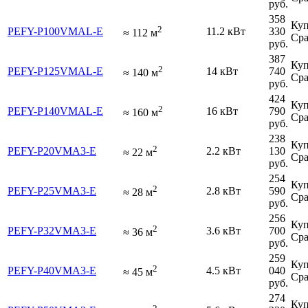
руб.
358
Куп
2
PEFY-P100VMAL-E
11.2 кВт
330
≈
112
м
Сра
руб.
387
Куп
2
PEFY-P125VMAL-E
14 кВт
740
≈
140
м
Сра
руб.
424
Куп
2
PEFY-P140VMAL-E
16 кВт
790
≈
160
м
Сра
руб.
238
Куп
2
PEFY-P20VMA3-E
2.2 кВт
130
≈
22
м
Сра
руб.
254
Куп
2
PEFY-P25VMA3-E
2.8 кВт
590
≈
28
м
Сра
руб.
256
Куп
2
PEFY-P32VMA3-E
3.6 кВт
700
≈
36
м
Сра
руб.
259
Куп
2
PEFY-P40VMA3-E
4.5 кВт
040
≈
45
м
Сра
руб.
274
Куп