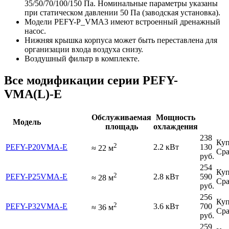
35/50/70/100/150 Па. Номинальные параметры указаны
при статическом давлении 50 Па (заводская установка).
Модели PEFY-P_VMA3 имеют встроенный дренажный
насос.
Нижняя крышка корпуса может быть переставлена для
организации входа воздуха снизу.
Воздушный фильтр в комплекте.
Все модификации серии PEFY-
VMA(L)-E
Обслуживаемая
Мощность
Модель
площадь
охлаждения
238
Куп
2
PEFY-P20VMA-E
2.2 кВт
130
≈
22
м
Сра
руб.
254
Куп
2
PEFY-P25VMA-E
2.8 кВт
590
≈
28
м
Сра
руб.
256
Куп
2
PEFY-P32VMA-E
3.6 кВт
700
≈
36
м
Сра
руб.
259