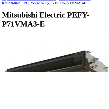
Канальные
›
PEFY-VMA(L)-E
› PEFY-P71VMA3-E
Mitsubishi Electric PEFY-
P71VMA3-E