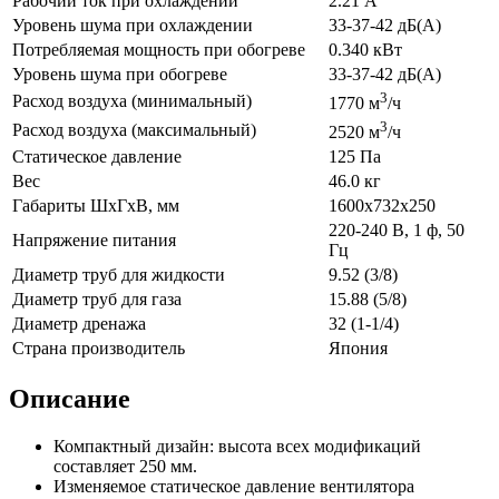
Рабочий ток при охлаждении
2.21 А
Уровень шума при охлаждении
33-37-42 дБ(А)
Потребляемая мощность при обогреве
0.340 кВт
Уровень шума при обогреве
33-37-42 дБ(А)
3
Расход воздуха (минимальный)
1770 м
/ч
3
Расход воздуха (максимальный)
2520 м
/ч
Статическое давление
125 Па
Вес
46.0 кг
Габариты ШхГхВ, мм
1600x732x250
220-240 В, 1 ф, 50
Напряжение питания
Гц
Диаметр труб для жидкости
9.52 (3/8)
Диаметр труб для газа
15.88 (5/8)
Диаметр дренажа
32 (1-1/4)
Страна производитель
Япония
Описание
Компактный дизайн: высота всех модификаций
составляет 250 мм.
Изменяемое статическое давление вентилятора