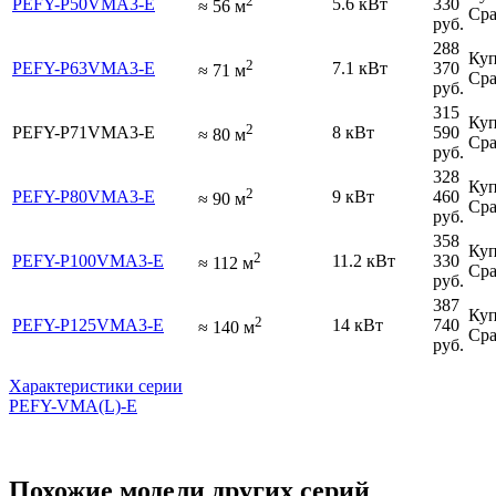
2
PEFY-P50VMA3-E
5.6 кВт
330
≈
56
м
Сра
руб.
288
Куп
2
PEFY-P63VMA3-E
7.1 кВт
370
≈
71
м
Сра
руб.
315
Куп
2
PEFY-P71VMA3-E
8 кВт
590
≈
80
м
Сра
руб.
328
Куп
2
PEFY-P80VMA3-E
9 кВт
460
≈
90
м
Сра
руб.
358
Куп
2
PEFY-P100VMA3-E
11.2 кВт
330
≈
112
м
Сра
руб.
387
Куп
2
PEFY-P125VMA3-E
14 кВт
740
≈
140
м
Сра
руб.
Характеристики серии
PEFY-VMA(L)-E
Похожие модели других серий