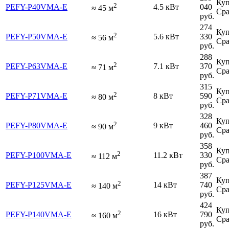
Куп
2
PEFY-P40VMA-E
4.5 кВт
040
≈
45
м
Сра
руб.
274
Куп
2
PEFY-P50VMA-E
5.6 кВт
330
≈
56
м
Сра
руб.
288
Куп
2
PEFY-P63VMA-E
7.1 кВт
370
≈
71
м
Сра
руб.
315
Куп
2
PEFY-P71VMA-E
8 кВт
590
≈
80
м
Сра
руб.
328
Куп
2
PEFY-P80VMA-E
9 кВт
460
≈
90
м
Сра
руб.
358
Куп
2
PEFY-P100VMA-E
11.2 кВт
330
≈
112
м
Сра
руб.
387
Куп
2
PEFY-P125VMA-E
14 кВт
740
≈
140
м
Сра
руб.
424
Куп
2
PEFY-P140VMA-E
16 кВт
790
≈
160
м
Сра
руб.