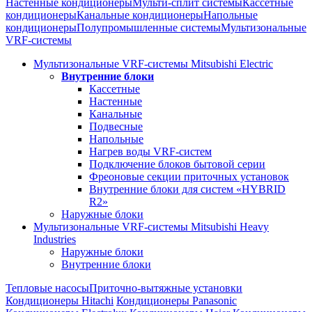
Настенные кондиционеры
Мульти-сплит системы
Кассетные
кондиционеры
Канальные кондиционеры
Напольные
кондиционеры
Полупромышленные системы
Мультизональные
VRF-системы
Мультизональные VRF-системы Mitsubishi Electric
Внутренние блоки
Кассетные
Настенные
Канальные
Подвесные
Напольные
Нагрев воды VRF-систем
Подключение блоков бытовой серии
Фреоновые секции приточных установок
Внутренние блоки для систем «HYBRID
R2»
Наружные блоки
Мультизональные VRF-системы Mitsubishi Heavy
Industries
Наружные блоки
Внутренние блоки
Тепловые насосы
Приточно-вытяжные установки
Кондиционеры Hitachi
Кондиционеры Panasonic