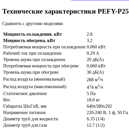
Технические характеристики PEFY-P
Сравнить с другими моделями
Мощность охлаждения, кВт
2.8
Мощность обогрева, кВт
3.2
Потребляемая мощность при охлаждении
0.060 кВт
Рабочий ток при охлаждении
0.29 А
Уровень шума при охлаждении
20 дБ(А)
Потребляемая мощность при обогреве
0.060 кВт
Уровень шума при обогреве
30 дБ(А)
3
Расход воздуха (минимальный)
288 м
/ч
3
Расход воздуха (максимальный)
474 м
/ч
Статическое давление
5 Па
Вес
18.0 кг
Габариты ШхГхВ, мм
640x580x292
Напряжение питания
220-240 В, 1 ф, 50 Гц
Диаметр труб для жидкости
6.35 (1/4)
Диаметр труб для газа
12.7 (1/2)