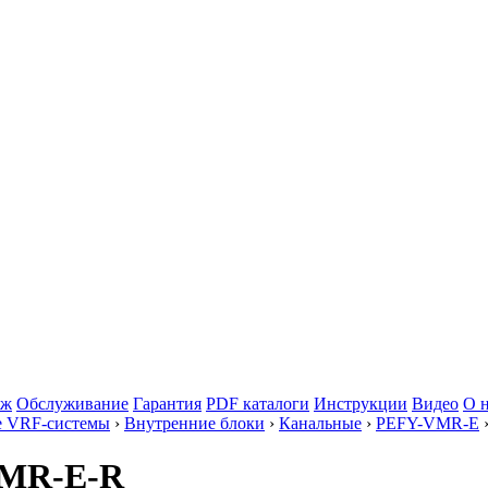
аж
Обслуживание
Гарантия
PDF каталоги
Инструкции
Видео
О 
е VRF-системы
›
Внутренние блоки
›
Канальные
›
PEFY-VMR-E
5VMR-E-R