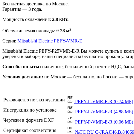
Бесплатная доставка по Москве.
Гарантия — 3 года.
Мощность охлаждения:
2.8 кВт.
2
Обслуживаемая площадь:
≈ 28 м
.
Серия:
Mitsubishi Electric PEFY-VMR-E
Mitsubishi Electric PEFY-P25VMR-E-R Вы можете купить в ком
уверены в выборе, наши специалисты бесплатно проконсульти
Способы оплаты:
наличные, безналичный расчет с НДС, банко
Условия доставки:
по Москве — бесплатно, по России — опре
Руководство по эксплуатации
PEFY-P-VMR-E-R (0.74 МБ)
Инструкция по установке
PEFY-P-VMR-E-R (4.88 МБ)
Чертежи в формате DXF
PEFY-P-VMR-E-R (0.06 МБ)
Сертификат соответствия
№TC RU C-JP.АЯ46.B.84069 