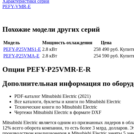
Характеристики серии
PEFY-VMR-E
Похожие модели других серий
Модель
Мощность охлаждения
Цена
PEFY-P25VMS1-E
2.8 кВт
258 490
руб.
Купит
PEFY-P25VMA-E
2.8 кВт
254 590
руб.
Купит
Опции PEFY-P25VMR-E-R
Дополнительная информация по оборудов
PDF-каталог Mitsubishi Electric (2021)
Все каталоги, буклеты и книги по Mitsubishi Electric
Технические книги по Mitsubishi Electric
Чертежи Mitsubishi Electric в формате DXF
Mitsubishi Electric является одним из признанных лидеров в о
12% всего оборота компании, то есть более 3 млрд. долларов
производством кондиционеров в Mitsubishi Electric заняты 5 з