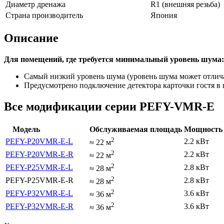
Диаметр дренажа
R1 (внешняя резьба)
Страна производитель
Япония
Описание
Для помещений, где требуется минимальный уровень шума: 
Самый низкий уровень шума (уровень шума может отличат
Предусмотрено подключение детектора карточки гостя в 
Все модификации серии PEFY-VMR-E
Модель
Обслуживаемая площадь
Мощность 
2
PEFY-P20VMR-E-L
2.2 кВт
≈
22
м
2
PEFY-P20VMR-E-R
2.2 кВт
≈
22
м
2
PEFY-P25VMR-E-L
2.8 кВт
≈
28
м
2
PEFY-P25VMR-E-R
2.8 кВт
≈
28
м
2
PEFY-P32VMR-E-L
3.6 кВт
≈
36
м
2
PEFY-P32VMR-E-R
3.6 кВт
≈
36
м