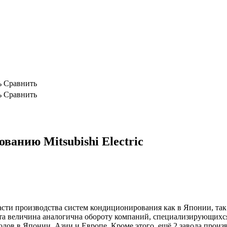
ь
Сравнить
ь
Сравнить
анию Mitsubishi Electric
бласти производства систем кондиционирования как в Японии, так
. Эта величина аналогична обороту компаний, специализирующи
аводов в Японии, Азии и Европе. Кроме этого, ещё 2 завода прои