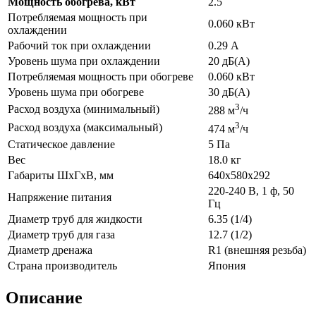
Мощность обогрева, кВт
2.5
Потребляемая мощность при
0.060 кВт
охлаждении
Рабочий ток при охлаждении
0.29 А
Уровень шума при охлаждении
20 дБ(А)
Потребляемая мощность при обогреве
0.060 кВт
Уровень шума при обогреве
30 дБ(А)
3
Расход воздуха (минимальный)
288 м
/ч
3
Расход воздуха (максимальный)
474 м
/ч
Статическое давление
5 Па
Вес
18.0 кг
Габариты ШхГхВ, мм
640x580x292
220-240 В, 1 ф, 50
Напряжение питания
Гц
Диаметр труб для жидкости
6.35 (1/4)
Диаметр труб для газа
12.7 (1/2)
Диаметр дренажа
R1 (внешняя резьба)
Страна производитель
Япония
Описание