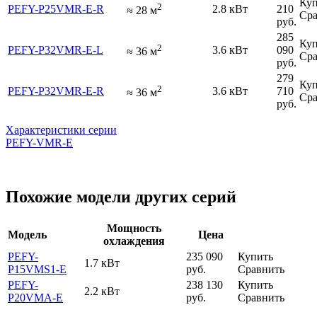
Куп
2
PEFY-P25VMR-E-R
2.8 кВт
210
≈
28
м
Сра
руб.
285
Куп
2
PEFY-P32VMR-E-L
3.6 кВт
090
≈
36
м
Сра
руб.
279
Куп
2
PEFY-P32VMR-E-R
3.6 кВт
710
≈
36
м
Сра
руб.
Характеристики серии
PEFY-VMR-E
Похожие модели других серий
Мощность
Модель
Цена
охлаждения
PEFY-
235 090
Купить
1.7 кВт
P15VMS1-E
руб.
Сравнить
PEFY-
238 130
Купить
2.2 кВт
P20VMA-E
руб.
Сравнить