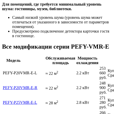
Для помещений, где требуется минимальный уровень
шума: гостиницы, музеи, библиотеки.
Самый низкий уровень шума (уровень шума может
отличаться от указанного в зависимости от параметров
помещения).
Предусмотрено подключение детектора карточки гостя
в гостинице.
Все модификации серии PEFY-VMR-E
Обслуживаемая
Мощность
Модель
площадь
охлаждения
253
Куп
2
PEFY-P20VMR-E-L
2.2 кВт
660
≈
22
м
Сра
руб.
248
Куп
2
PEFY-P20VMR-E-R
2.2 кВт
900
≈
22
м
Сра
руб.
271
Куп
2
PEFY-P25VMR-E-L
2.8 кВт
280
≈
28
м
Сра
руб.
266