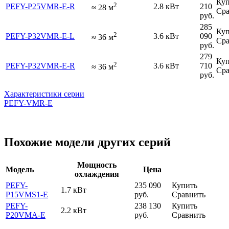
Куп
2
PEFY-P25VMR-E-R
2.8 кВт
210
≈
28
м
Сра
руб.
285
Куп
2
PEFY-P32VMR-E-L
3.6 кВт
090
≈
36
м
Сра
руб.
279
Куп
2
PEFY-P32VMR-E-R
3.6 кВт
710
≈
36
м
Сра
руб.
Характеристики серии
PEFY-VMR-E
Похожие модели других серий
Мощность
Модель
Цена
охлаждения
PEFY-
235 090
Купить
1.7 кВт
P15VMS1-E
руб.
Сравнить
PEFY-
238 130
Купить
2.2 кВт
P20VMA-E
руб.
Сравнить