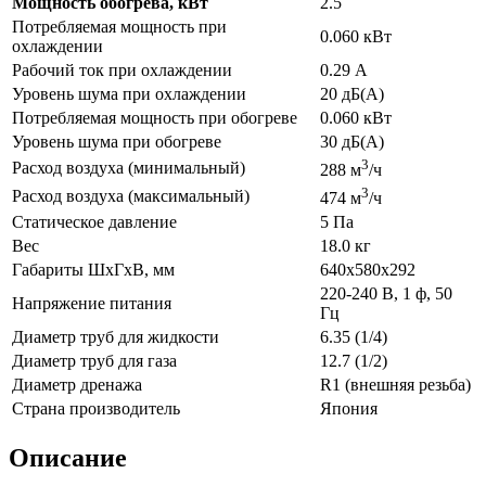
Мощность обогрева, кВт
2.5
Потребляемая мощность при
0.060 кВт
охлаждении
Рабочий ток при охлаждении
0.29 А
Уровень шума при охлаждении
20 дБ(А)
Потребляемая мощность при обогреве
0.060 кВт
Уровень шума при обогреве
30 дБ(А)
3
Расход воздуха (минимальный)
288 м
/ч
3
Расход воздуха (максимальный)
474 м
/ч
Статическое давление
5 Па
Вес
18.0 кг
Габариты ШхГхВ, мм
640x580x292
220-240 В, 1 ф, 50
Напряжение питания
Гц
Диаметр труб для жидкости
6.35 (1/4)
Диаметр труб для газа
12.7 (1/2)
Диаметр дренажа
R1 (внешняя резьба)
Страна производитель
Япония
Описание