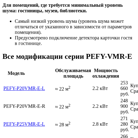
Для помещений, где требуется минимальный уровень
шума: гостиницы, музеи, библиотеки.
Самый низкий уровень шума (уровень шума может
отличаться от указанного в зависимости от параметров
помещения).
Предусмотрено подключение детектора карточки гостя
в гостинице.
Все модификации серии PEFY-VMR-E
Обслуживаемая
Мощность
Модель
площадь
охлаждения
253
Куп
2
PEFY-P20VMR-E-L
2.2 кВт
660
≈
22
м
Сра
руб.
248
Куп
2
PEFY-P20VMR-E-R
2.2 кВт
900
≈
22
м
Сра
руб.
271
Куп
2
PEFY-P25VMR-E-L
2.8 кВт
280
≈
28
м
Сра
руб.
266