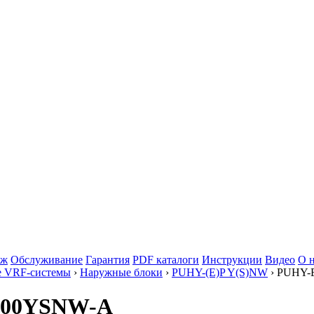
аж
Обслуживание
Гарантия
PDF каталоги
Инструкции
Видео
О 
е VRF-системы
›
Наружные блоки
›
PUHY-(E)P Y(S)NW
› PUHY-
1300YSNW-A