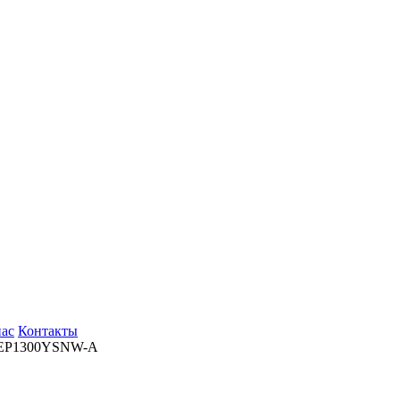
нас
Контакты
EP1300YSNW-A