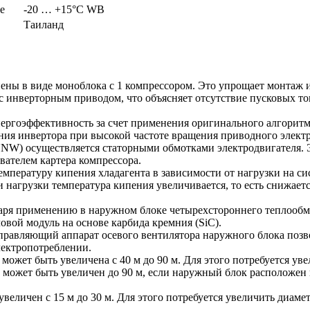
е
-20 … +15°C WB
Таиланд
ны в виде моноблока с 1 компрессором. Это упрощает монтаж и
 инверторным приводом, что объясняет отсутствие пусковых ток
ергоэффективность за счет применения оригинального алгори
ия инвертора при высокой частоте вращения приводного электр
NW) осуществляется статорными обмотками электродвигателя. Э
вателем картера компрессора.
емпературу кипения хладагента в зависимости от нагрузки на с
нагрузки температура кипения увеличивается, то есть снижаетс
даря применению в наружном блоке четырехстороннего теплообм
ой модуль на основе карбида кремния (SiC).
равляющий аппарат осевого вентилятора наружного блока позв
лектропотреблении.
 может быть увеличена с 40 м до 90 м. Для этого потребуется ув
может быть увеличен до 90 м, если наружный блок расположен
еличен с 15 м до 30 м. Для этого потребуется увеличить диаме