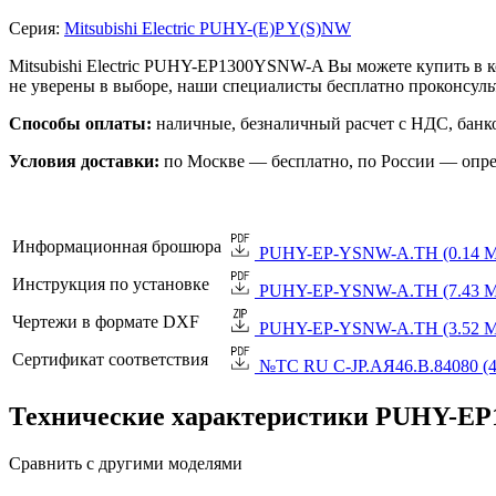
Серия:
Mitsubishi Electric PUHY-(E)P Y(S)NW
Mitsubishi Electric PUHY-EP1300YSNW-A Вы можете купить в 
не уверены в выборе, наши специалисты бесплатно проконсул
Способы оплаты:
наличные, безналичный расчет с НДС, банко
Условия доставки:
по Москве — бесплатно, по России — опре
Информационная брошюра
PUHY-EP-YSNW-A.TH (0.14 М
Инструкция по установке
PUHY-EP-YSNW-A.TH (7.43 М
Чертежи в формате DXF
PUHY-EP-YSNW-A.TH (3.52 М
Сертификат соответствия
№TC RU C-JP.АЯ46.B.84080 (4
Технические характеристики PUHY-E
Сравнить с другими моделями