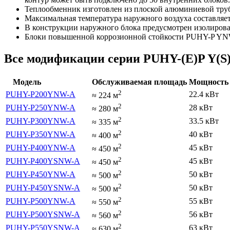
Теплообменник изготовлен из плоской алюминиевой тру
Максимальная температура наружного воздуха составляе
В конструкции наружного блока предусмотрен изолирован
Блоки повышенной коррозионной стойкости PUHY-P YNW
Все модификации серии PUHY-(E)P Y(
Модель
Обслуживаемая площадь
Мощность 
2
PUHY-P200YNW-A
22.4 кВт
≈
224
м
2
PUHY-P250YNW-A
28 кВт
≈
280
м
2
PUHY-P300YNW-A
33.5 кВт
≈
335
м
2
PUHY-P350YNW-A
40 кВт
≈
400
м
2
PUHY-P400YNW-A
45 кВт
≈
450
м
2
PUHY-P400YSNW-A
45 кВт
≈
450
м
2
PUHY-P450YNW-A
50 кВт
≈
500
м
2
PUHY-P450YSNW-A
50 кВт
≈
500
м
2
PUHY-P500YNW-A
55 кВт
≈
550
м
2
PUHY-P500YSNW-A
56 кВт
≈
560
м
2
PUHY-P550YSNW-A
63 кВт
≈
630
м