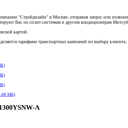
компании "Стройдизайн" в Москве, отправив запрос или позвон
ьтируют Вас по сплит-системам и другим кондиционерам Митсу
вской картой.
деляется тарифами транспортных кампаний по выбору клиента.
Б)
Б)
Б)
.68 МБ)
P1300YSNW-A