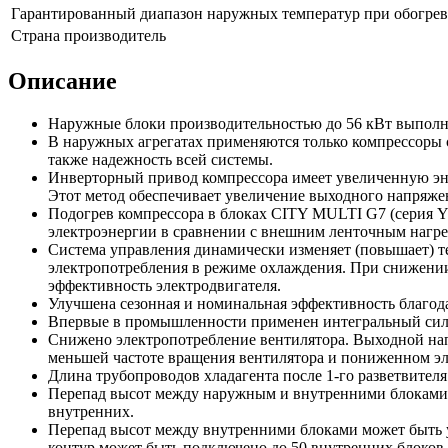
Гарантированный диапазон наружных температур при обогрев
Страна производитель
Описание
Наружные блоки производительностью до 56 кВт выполне
В наружных агрегатах применяются только компрессоры с
также надежность всей системы.
Инверторный привод компрессора имеет увеличенную эн
Этот метод обеспечивает увеличение выходного напряжен
Подогрев компрессора в блоках CITY MULTI G7 (серия Y
электроэнергии в сравнении с внешним ленточным нагре
Система управления динамически изменяет (повышает) т
электропотребления в режиме охлаждения. При снижении 
эффективность электродвигателя.
Улучшена сезонная и номинальная эффективность благо
Впервые в промышленности применен интегральный силов
Снижено электропотребление вентилятора. Выходной нап
меньшей частоте вращения вентилятора и пониженном э
Длина трубопроводов хладагента после 1-го разветвителя
Перепад высот между наружным и внутренними блоками 
внутренних.
Перепад высот между внутренними блоками может быть ув
контур может быть подключено до 50 внутренних блоков.