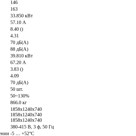
146
163
33.850 кВт
57.10 А
8.40 ()
4.31
70 дБ(А)
88 дБ(А)
39.810 кВт
67.20 А
3.83 ()
4.09
70 дБ(А)
50 шт.
50~130%
866.0 кг
1858x1240x740
1858x1240x740
1858x1240x740
380-415 В, 3 ф, 50 Гц
ении
-5 … +52°C