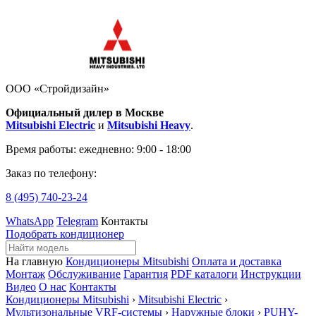
ООО «Стройдизайн»
Официальный дилер в Москве
Mitsubishi Electric
и
Mitsubishi Heavy
.
Время работы:
ежедневно: 9:00 - 18:00
Заказ по телефону:
8 (495)
740-23-24
WhatsApp
Telegram
Контакты
Подобрать кондиционер
На главную
Кондиционеры Mitsubishi
Оплата и доставка
Монтаж
Обслуживание
Гарантия
PDF каталоги
Инструкции
Видео
О нас
Контакты
Кондиционеры Mitsubishi
›
Mitsubishi Electric
›
Мультизональные VRF-системы
›
Наружные блоки
›
PUHY-