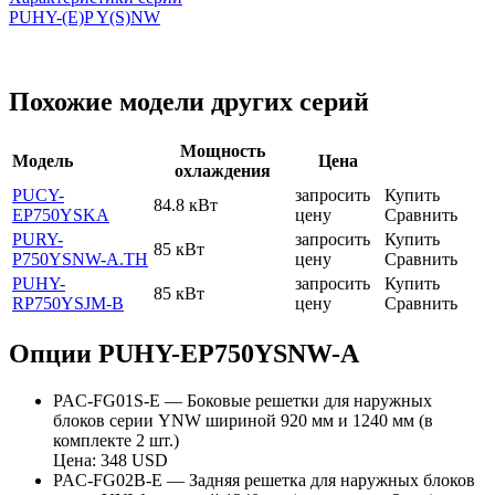
PUHY-(E)P Y(S)NW
Похожие модели других серий
Мощность
Модель
Цена
охлаждения
PUCY-
запросить
Купить
84.8 кВт
EP750YSKA
цену
Сравнить
PURY-
запросить
Купить
85 кВт
P750YSNW-A.TH
цену
Сравнить
PUHY-
запросить
Купить
85 кВт
RP750YSJM-B
цену
Сравнить
Опции PUHY-EP750YSNW-A
PAC-FG01S-E — Боковые решетки для наружных
блоков серии YNW шириной 920 мм и 1240 мм (в
комплекте 2 шт.)
Цена: 348 USD
PAC-FG02B-E — Задняя решетка для наружных блоков