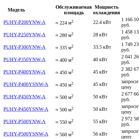
Обслуживаемая
Мощность
Модель
площадь
охлаждения
1 166 10
2
PUHY-P200YNW-A
22.4 кВт
≈
224
м
руб.
1 458 13
2
PUHY-P250YNW-A
28 кВт
≈
280
м
руб.
1 749 23
2
PUHY-P300YNW-A
33.5 кВт
≈
335
м
руб.
2 041 26
2
PUHY-P350YNW-A
40 кВт
≈
400
м
руб.
2 382 67
2
PUHY-P400YNW-A
45 кВт
≈
450
м
руб.
запроси
2
PUHY-P400YSNW-A
45 кВт
≈
450
м
цену
2 677 66
2
PUHY-P450YNW-A
50 кВт
≈
500
м
руб.
запроси
2
PUHY-P450YSNW-A
50 кВт
≈
500
м
цену
2 972 58
2
PUHY-P500YNW-A
55 кВт
≈
550
м
руб.
запроси
2
PUHY-P500YSNW-A
56 кВт
≈
560
м
цену