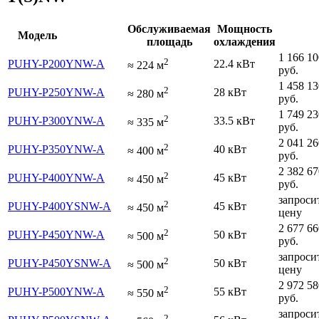
Обслуживаемая
Мощность
Модель
площадь
охлаждения
1 166 10
2
PUHY-P200YNW-A
22.4 кВт
≈
224
м
руб.
1 458 13
2
PUHY-P250YNW-A
28 кВт
≈
280
м
руб.
1 749 23
2
PUHY-P300YNW-A
33.5 кВт
≈
335
м
руб.
2 041 26
2
PUHY-P350YNW-A
40 кВт
≈
400
м
руб.
2 382 67
2
PUHY-P400YNW-A
45 кВт
≈
450
м
руб.
запроси
2
PUHY-P400YSNW-A
45 кВт
≈
450
м
цену
2 677 66
2
PUHY-P450YNW-A
50 кВт
≈
500
м
руб.
запроси
2
PUHY-P450YSNW-A
50 кВт
≈
500
м
цену
2 972 58
2
PUHY-P500YNW-A
55 кВт
≈
550
м
руб.
запроси
2