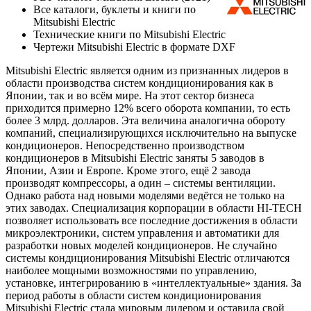
Все каталоги, буклеты и книги по
Mitsubishi Electric
Технические книги по Mitsubishi Electric
Чертежи Mitsubishi Electric в формате DXF
Mitsubishi Electric является одним из признанных лидеров в
области производства систем кондиционирования как в
Японии, так и во всём мире. На этот сектор бизнеса
приходится примерно 12% всего оборота компании, то есть
более 3 млрд. долларов. Эта величина аналогична обороту
компаний, специализирующихся исключительно на выпуске
кондиционеров. Непосредственно производством
кондиционеров в Mitsubishi Electric заняты 5 заводов в
Японии, Азии и Европе. Кроме этого, ещё 2 завода
производят компрессоры, а один – системы вентиляции.
Однако работа над новыми моделями ведётся не только на
этих заводах. Специализация корпорации в области HI-TECH
позволяет использовать все последние достижения в области
микроэлектроники, систем управления и автоматики для
разработки новых моделей кондиционеров. Не случайно
системы кондиционирования Mitsubishi Electric отличаются
наиболее мощными возможностями по управлению,
установке, интегрированию в «интеллектуальные» здания. За
период работы в области систем кондиционирования
Mitsubishi Electric стала мировым лидером и оставила свой