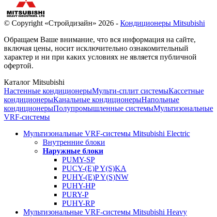
© Copyright «Стройдизайн» 2026 -
Кондиционеры Mitsubishi
Обращаем Ваше внимание, что вся информация на сайте,
включая цены, носит исключительно ознакомительный
характер и ни при каких условиях не является публичной
офертой.
Каталог Mitsubishi
Настенные кондиционеры
Мульти-сплит системы
Кассетные
кондиционеры
Канальные кондиционеры
Напольные
кондиционеры
Полупромышленные системы
Мультизональные
VRF-системы
Мультизональные VRF-системы Mitsubishi Electric
Внутренние блоки
Наружные блоки
PUMY-SP
PUCY-(E)P Y(S)KA
PUHY-(E)P Y(S)NW
PUHY-HP
PURY-P
PUHY-RP
Мультизональные VRF-системы Mitsubishi Heavy