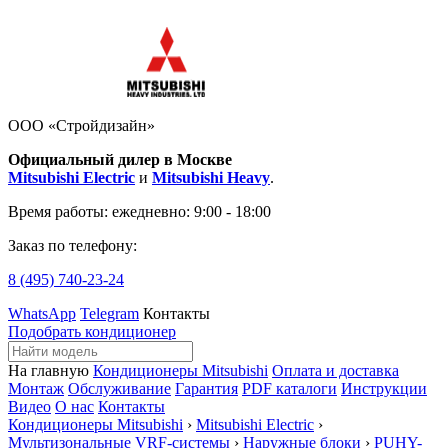
ООО «Стройдизайн»
Официальный дилер в Москве
Mitsubishi Electric
и
Mitsubishi Heavy
.
Время работы:
ежедневно: 9:00 - 18:00
Заказ по телефону:
8 (495)
740-23-24
WhatsApp
Telegram
Контакты
Подобрать кондиционер
На главную
Кондиционеры Mitsubishi
Оплата и доставка
Монтаж
Обслуживание
Гарантия
PDF каталоги
Инструкции
Видео
О нас
Контакты
Кондиционеры Mitsubishi
›
Mitsubishi Electric
›
Мультизональные VRF-системы
›
Наружные блоки
›
PUHY-