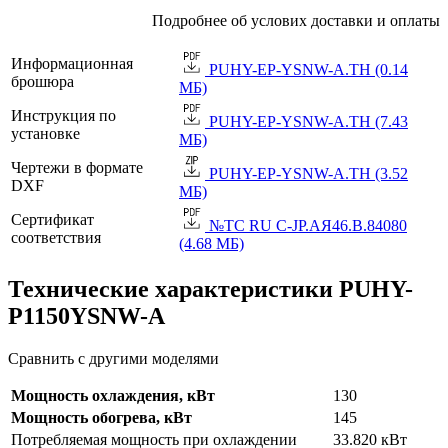
Подробнее об услових доставки и оплаты
Информационная
PUHY-EP-YSNW-A.TH (0.14
брошюра
МБ)
Инструкция по
PUHY-EP-YSNW-A.TH (7.43
установке
МБ)
Чертежи в формате
PUHY-EP-YSNW-A.TH (3.52
DXF
МБ)
Сертификат
№TC RU C-JP.АЯ46.B.84080
соответствия
(4.68 МБ)
Технические характеристики PUHY-
P1150YSNW-A
Сравнить с другими моделями
Мощность охлаждения, кВт
130
Мощность обогрева, кВт
145
Потребляемая мощность при охлаждении
33.820 кВт