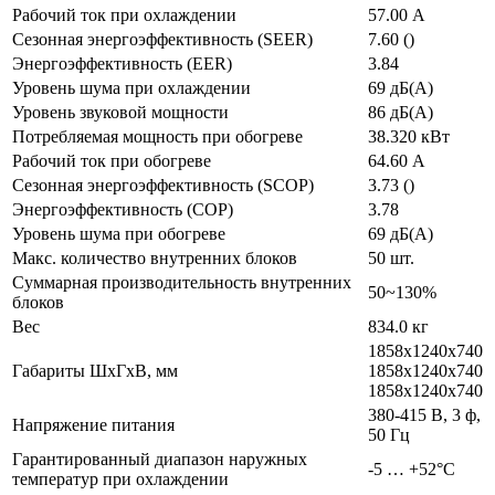
Рабочий ток при охлаждении
57.00 А
Сезонная энергоэффективность (SEER)
7.60 ()
Энергоэффективность (EER)
3.84
Уровень шума при охлаждении
69 дБ(А)
Уровень звуковой мощности
86 дБ(А)
Потребляемая мощность при обогреве
38.320 кВт
Рабочий ток при обогреве
64.60 А
Сезонная энергоэффективность (SCOP)
3.73 ()
Энергоэффективность (COP)
3.78
Уровень шума при обогреве
69 дБ(А)
Макс. количество внутренних блоков
50 шт.
Суммарная производительность внутренних
50~130%
блоков
Вес
834.0 кг
1858x1240x740
Габариты ШхГхВ, мм
1858x1240x740
1858x1240x740
380-415 В, 3 ф,
Напряжение питания
50 Гц
Гарантированный диапазон наружных
-5 … +52°C
температур при охлаждении