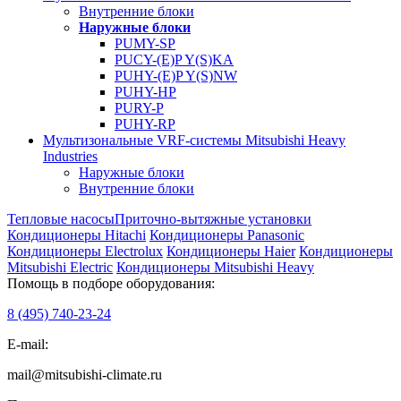
Внутренние блоки
Наружные блоки
PUMY-SP
PUCY-(E)P Y(S)KA
PUHY-(E)P Y(S)NW
PUHY-HP
PURY-P
PUHY-RP
Мультизональные VRF-системы Mitsubishi Heavy
Industries
Наружные блоки
Внутренние блоки
Тепловые насосы
Приточно-вытяжные установки
Кондиционеры Hitachi
Кондиционеры Panasonic
Кондиционеры Electrolux
Кондиционеры Haier
Кондиционеры
Mitsubishi Electric
Кондиционеры Mitsubishi Heavy
Помощь в подборе оборудования:
8 (495)
740-23-24
E-mail:
mail@mitsubishi-climate.ru