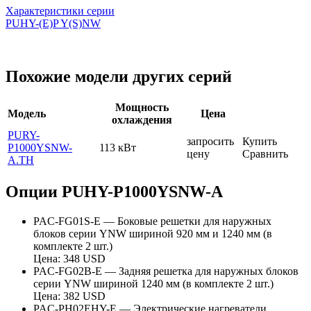
Характеристики серии
PUHY-(E)P Y(S)NW
Похожие модели других серий
Мощность
Модель
Цена
охлаждения
PURY-
запросить
Купить
P1000YSNW-
113 кВт
цену
Сравнить
A.TH
Опции PUHY-P1000YSNW-A
PAC-FG01S-E — Боковые решетки для наружных
блоков серии YNW шириной 920 мм и 1240 мм (в
комплекте 2 шт.)
Цена: 348 USD
PAC-FG02B-E — Задняя решетка для наружных блоков
серии YNW шириной 1240 мм (в комплекте 2 шт.)
Цена: 382 USD
PAC-PH02EHY-E — Электрические нагреватели,