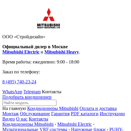
ООО «Стройдизайн»
Официальный дилер в Москве
Mitsubishi Electric
и
Mitsubishi Heavy
.
Время работы:
ежедневно: 9:00 - 18:00
Заказ по телефону:
8 (495)
740-23-24
WhatsApp
Telegram
Контакты
Подобрать кондиционер
На главную
Кондиционеры Mitsubishi
Оплата и доставка
Монтаж
Обслуживание
Гарантия
PDF каталоги
Инструкции
Видео
О нас
Контакты
Кондиционеры Mitsubishi
›
Mitsubishi Electric
›
Мультизональные VRF-системы
›
Наружные блоки
›
PUHY-