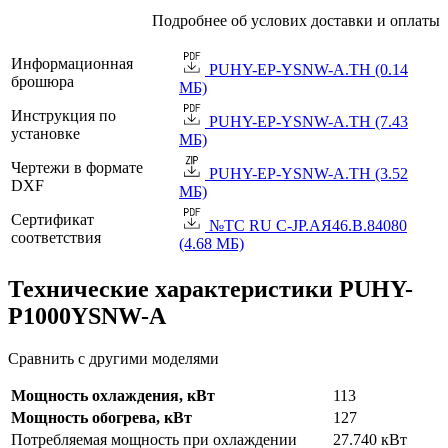
Подробнее об услових доставки и оплаты
Информационная
PUHY-EP-YSNW-A.TH (0.14
брошюра
МБ)
Инструкция по
PUHY-EP-YSNW-A.TH (7.43
установке
МБ)
Чертежи в формате
PUHY-EP-YSNW-A.TH (3.52
DXF
МБ)
Сертификат
№TC RU C-JP.АЯ46.B.84080
соответствия
(4.68 МБ)
Технические характеристики PUHY-
P1000YSNW-A
Сравнить с другими моделями
Мощность охлаждения, кВт
113
Мощность обогрева, кВт
127
Потребляемая мощность при охлаждении
27.740 кВт