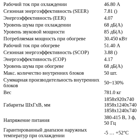
Рабочий ток при охлаждении
46.80 А
Сезонная энергоэффективность (SEER)
7.81 ()
Энергоэффективность (EER)
4.07
Уровень шума при охлаждении
68 дБ(А)
Уровень звуковой мощности
85 дБ(А)
Потребляемая мощность при обогреве
30.450 кВт
Рабочий ток при обогреве
51.40 А
Сезонная энергоэффективность (SCOP)
3.88 ()
Энергоэффективность (COP)
4.17
Уровень шума при обогреве
68 дБ(А)
Макс. количество внутренних блоков
50 шт.
Суммарная производительность внутренних
50~130%
блоков
Вес
781.0 кг
1858x920x740
Габариты ШхГхВ, мм
1858x1240x740
1858x1240x740
380-415 В, 3 ф,
Напряжение питания
50 Гц
Гарантированный диапазон наружных
-5 … +52°C
температур при охлаждении