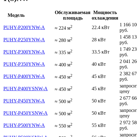
Обслуживаемая
Мощность
Модель
площадь
охлаждения
1 166 10
2
PUHY-P200YNW-A
22.4 кВт
≈
224
м
руб.
1 458 13
2
PUHY-P250YNW-A
28 кВт
≈
280
м
руб.
1 749 23
2
PUHY-P300YNW-A
33.5 кВт
≈
335
м
руб.
2 041 26
2
PUHY-P350YNW-A
40 кВт
≈
400
м
руб.
2 382 67
2
PUHY-P400YNW-A
45 кВт
≈
450
м
руб.
запроси
2
PUHY-P400YSNW-A
45 кВт
≈
450
м
цену
2 677 66
2
PUHY-P450YNW-A
50 кВт
≈
500
м
руб.
запроси
2
PUHY-P450YSNW-A
50 кВт
≈
500
м
цену
2 972 58
2
PUHY-P500YNW-A
55 кВт
≈
550
м
руб.
запроси
2