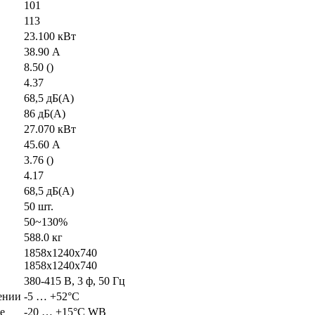
101
113
23.100 кВт
38.90 А
8.50 ()
4.37
68,5 дБ(А)
86 дБ(А)
27.070 кВт
45.60 А
3.76 ()
4.17
68,5 дБ(А)
50 шт.
50~130%
588.0 кг
1858x1240x740
1858x1240x740
380-415 В, 3 ф, 50 Гц
ении
-5 … +52°C
е
-20 … +15°C WB