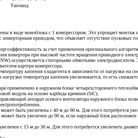
Таиланд
ны в виде моноблока с 1 компрессором. Это упрощает монтаж и
 инверторным приводом, что объясняет отсутствие пусковых ток
ергоэффективность за счет применения оригинального алгори
ия инвертора при высокой частоте вращения приводного электр
NW) осуществляется статорными обмотками электродвигателя. Э
вателем картера компрессора.
емпературу кипения хладагента в зависимости от нагрузки на с
нагрузки температура кипения увеличивается, то есть снижаетс
даря применению в наружном блоке четырехстороннего теплообм
ой модуль на основе карбида кремния (SiC).
равляющий аппарат осевого вентилятора наружного блока позв
лектропотреблении.
 может быть увеличена с 40 м до 90 м. Для этого потребуется ув
может быть увеличен до 90 м, если наружный блок расположен
еличен с 15 м до 30 м. Для этого потребуется увеличить диаме
бы.