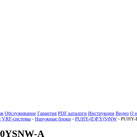
аж
Обслуживание
Гарантия
PDF каталоги
Инструкции
Видео
О 
е VRF-системы
›
Наружные блоки
›
PUHY-(E)P Y(S)NW
› PUHY-
900YSNW-A