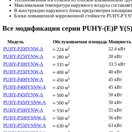
Максимальная температура наружного воздуха составляе
В конструкции наружного блока предусмотрен изолирован
Блоки повышенной коррозионной стойкости PUHY-P YNW
Все модификации серии PUHY-(E)P Y(
Модель
Обслуживаемая площадь
Мощность 
2
PUHY-P200YNW-A
22.4 кВт
≈
224
м
2
PUHY-P250YNW-A
28 кВт
≈
280
м
2
PUHY-P300YNW-A
33.5 кВт
≈
335
м
2
PUHY-P350YNW-A
40 кВт
≈
400
м
2
PUHY-P400YNW-A
45 кВт
≈
450
м
2
PUHY-P400YSNW-A
45 кВт
≈
450
м
2
PUHY-P450YNW-A
50 кВт
≈
500
м
2
PUHY-P450YSNW-A
50 кВт
≈
500
м
2
PUHY-P500YNW-A
55 кВт
≈
550
м
2
PUHY-P500YSNW-A
56 кВт
≈
560
м
2
PUHY-P550YSNW-A
63 кВт
≈
630
м