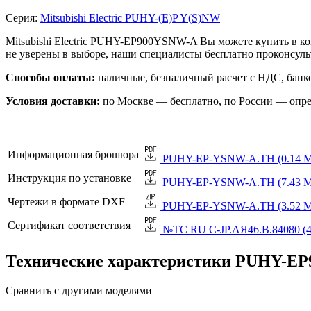
Серия:
Mitsubishi Electric PUHY-(E)P Y(S)NW
Mitsubishi Electric PUHY-EP900YSNW-A Вы можете купить в к
не уверены в выборе, наши специалисты бесплатно проконсул
Способы оплаты:
наличные, безналичный расчет с НДС, банко
Условия доставки:
по Москве — бесплатно, по России — опре
Информационная брошюра
PUHY-EP-YSNW-A.TH (0.14 М
Инструкция по установке
PUHY-EP-YSNW-A.TH (7.43 М
Чертежи в формате DXF
PUHY-EP-YSNW-A.TH (3.52 М
Сертификат соответствия
№TC RU C-JP.АЯ46.B.84080 (4
Технические характеристики PUHY-E
Сравнить с другими моделями