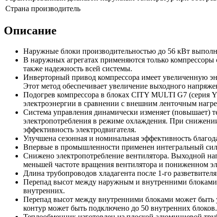
Страна производитель
Описание
Наружные блоки производительностью до 56 кВт выполне
В наружных агрегатах применяются только компрессоры с
также надежность всей системы.
Инверторный привод компрессора имеет увеличенную эн
Этот метод обеспечивает увеличение выходного напряжен
Подогрев компрессора в блоках CITY MULTI G7 (серия Y
электроэнергии в сравнении с внешним ленточным нагре
Система управления динамически изменяет (повышает) т
электропотребления в режиме охлаждения. При снижении 
эффективность электродвигателя.
Улучшена сезонная и номинальная эффективность благо
Впервые в промышленности применен интегральный силов
Снижено электропотребление вентилятора. Выходной нап
меньшей частоте вращения вентилятора и пониженном э
Длина трубопроводов хладагента после 1-го разветвителя
Перепад высот между наружным и внутренними блоками 
внутренних.
Перепад высот между внутренними блоками может быть ув
контур может быть подключено до 50 внутренних блоков.
Теплообменник изготовлен из плоской алюминиевой тру