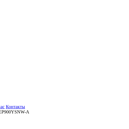
нас
Контакты
EP900YSNW-A