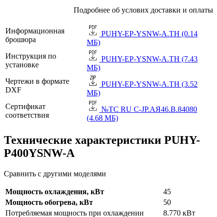
Подробнее об услових доставки и оплаты
Информационная
PUHY-EP-YSNW-A.TH (0.14
брошюра
МБ)
Инструкция по
PUHY-EP-YSNW-A.TH (7.43
установке
МБ)
Чертежи в формате
PUHY-EP-YSNW-A.TH (3.52
DXF
МБ)
Сертификат
№TC RU C-JP.АЯ46.B.84080
соответствия
(4.68 МБ)
Технические характеристики PUHY-
P400YSNW-A
Сравнить с другими моделями
Мощность охлаждения, кВт
45
Мощность обогрева, кВт
50
Потребляемая мощность при охлаждении
8.770 кВт