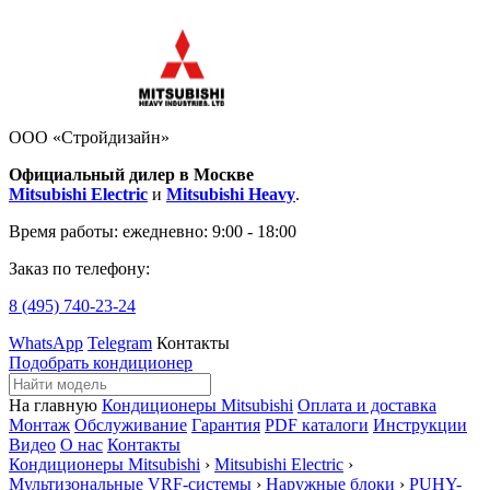
ООО «Стройдизайн»
Официальный дилер в Москве
Mitsubishi Electric
и
Mitsubishi Heavy
.
Время работы:
ежедневно: 9:00 - 18:00
Заказ по телефону:
8 (495)
740-23-24
WhatsApp
Telegram
Контакты
Подобрать кондиционер
На главную
Кондиционеры Mitsubishi
Оплата и доставка
Монтаж
Обслуживание
Гарантия
PDF каталоги
Инструкции
Видео
О нас
Контакты
Кондиционеры Mitsubishi
›
Mitsubishi Electric
›
Мультизональные VRF-системы
›
Наружные блоки
›
PUHY-