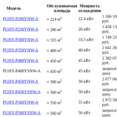
Обслуживаемая
Мощность
Модель
площадь
охлаждения
1 166 10
2
PUHY-P200YNW-A
22.4 кВт
≈
224
м
руб.
1 458 13
2
PUHY-P250YNW-A
28 кВт
≈
280
м
руб.
1 749 23
2
PUHY-P300YNW-A
33.5 кВт
≈
335
м
руб.
2 041 26
2
PUHY-P350YNW-A
40 кВт
≈
400
м
руб.
2 382 67
2
PUHY-P400YNW-A
45 кВт
≈
450
м
руб.
запроси
2
PUHY-P400YSNW-A
45 кВт
≈
450
м
цену
2 677 66
2
PUHY-P450YNW-A
50 кВт
≈
500
м
руб.
запроси
2
PUHY-P450YSNW-A
50 кВт
≈
500
м
цену
2 972 58
2
PUHY-P500YNW-A
55 кВт
≈
550
м
руб.
запроси
2
PUHY-P500YSNW-A
56 кВт
≈
560
м
цену