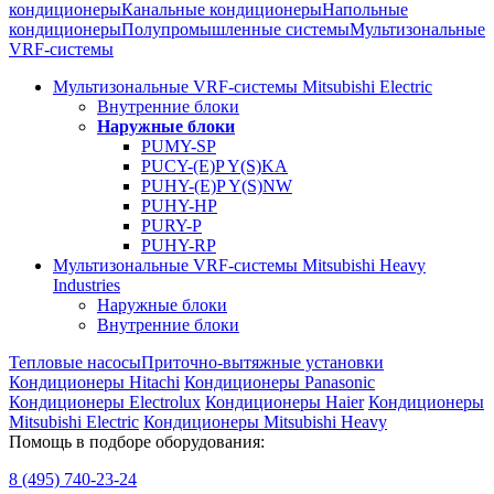
кондиционеры
Канальные кондиционеры
Напольные
кондиционеры
Полупромышленные системы
Мультизональные
VRF-системы
Мультизональные VRF-системы Mitsubishi Electric
Внутренние блоки
Наружные блоки
PUMY-SP
PUCY-(E)P Y(S)KA
PUHY-(E)P Y(S)NW
PUHY-HP
PURY-P
PUHY-RP
Мультизональные VRF-системы Mitsubishi Heavy
Industries
Наружные блоки
Внутренние блоки
Тепловые насосы
Приточно-вытяжные установки
Кондиционеры Hitachi
Кондиционеры Panasonic
Кондиционеры Electrolux
Кондиционеры Haier
Кондиционеры
Mitsubishi Electric
Кондиционеры Mitsubishi Heavy
Помощь в подборе оборудования:
8 (495)
740-23-24