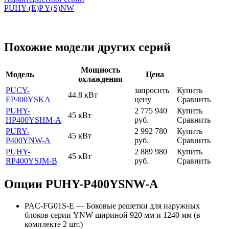
PUHY-(E)P Y(S)NW
Похожие модели других серий
Мощность
Модель
Цена
охлаждения
PUCY-
запросить
Купить
44.8 кВт
EP400YSKA
цену
Сравнить
PUHY-
2 775 940
Купить
45 кВт
HP400YSHM-A
руб.
Сравнить
PURY-
2 992 780
Купить
45 кВт
P400YNW-A
руб.
Сравнить
PUHY-
2 889 980
Купить
45 кВт
RP400YSJM-B
руб.
Сравнить
Опции PUHY-P400YSNW-A
PAC-FG01S-E — Боковые решетки для наружных
блоков серии YNW шириной 920 мм и 1240 мм (в
комплекте 2 шт.)