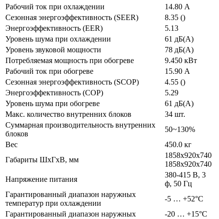
Рабочий ток при охлаждении
14.80 А
Сезонная энергоэффективность (SEER)
8.35 ()
Энергоэффективность (EER)
5.13
Уровень шума при охлаждении
61 дБ(А)
Уровень звуковой мощности
78 дБ(А)
Потребляемая мощность при обогреве
9.450 кВт
Рабочий ток при обогреве
15.90 А
Сезонная энергоэффективность (SCOP)
4.55 ()
Энергоэффективность (COP)
5.29
Уровень шума при обогреве
61 дБ(А)
Макс. количество внутренних блоков
34 шт.
Суммарная производительность внутренних
50~130%
блоков
Вес
450.0 кг
1858x920x740
Габариты ШхГхВ, мм
1858x920x740
380-415 В, 3
Напряжение питания
ф, 50 Гц
Гарантированный диапазон наружных
-5 … +52°C
температур при охлаждении
Гарантированный диапазон наружных
-20 … +15°C